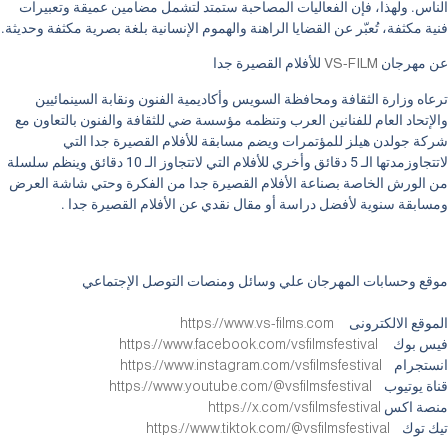
الناس. ولهذا، فإن الفعاليات المصاحبة ستمتد لتشمل مضامين عميقة وتعبيرات
فنية مكثفة، تُعبّر عن القضايا الراهنة والهموم الإنسانية بلغة بصرية مكثفة وحديثة
.
عن مهرجان
VS-FILM
للأفلام القصيرة جدا
ترعاه وزارة الثقافة ومحافظة السويس وأكاديمية الفنون ونقابة السينمائيين
والإتحاد العام للفنانين العرب وتنظمه مؤسسة ضي للثقافة والفنون بالتعاون مع
شركة جولدن هيلز للمؤتمرات ويضم مسابقة للأفلام القصيرة جدا التي
لاتتجاوزمدتها الـ 5 دقائق وأخري للأفلام التي لاتتجاوز الـ 10 دقائق وينظم سلسلة
من الورش الخاصة بصناعة الأفلام القصيرة جدا من الفكرة وحتي شاشة العرض
ومسابقة سنوية لأفضل دراسة أو مقال نقدي عن الأفلام القصيرة جدا
.
موقع وحسابات المهرجان علي وسائل ومنصات التوصل الإجتماعي
الموقع الالكترونى
https://www.vs-films.com
فيس بوك
https://www.facebook.com/vsfilmsfestival
انستجرام
https://www.instagram.com/vsfilmsfestival
قناة يوتيوب
https://www.youtube.com/@vsfilmsfestival
منصة اكس
https://x.com/vsfilmsfestival
تيك توك
https://www.tiktok.com/@vsfilmsfestival