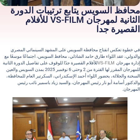
محافظ السويس يتابع ترتيبات الدورة
الثانية لمهرجان VS-FILM للأفلام
القصيرة جدا
في خطوة تعكس انفتاح محافظة السويس على المشهد السينمائي المصري
والدولي، عقد اللواء طارق حامد الشاذلي، محافظ السويس، اجتماعًا موسعًا مع
إدارة مهرجان
VS-FILM
للأفلام القصيرة جدًا للوقوف على تفاصيل الدورة الثانية
للمهرجان المقرر لها الفترة من 2 وحتى 6 نوفمبر 2025 بمدن السويس والعين
السخنة والجلالة، بحضور اللواء أحمد الإسكندراني، السكرتير العام للمحافظة،
والدكتور أسامة أبو نار رئيس المهرجان، والسيد زياد باسمير نائب رئيس
المهرجان
.