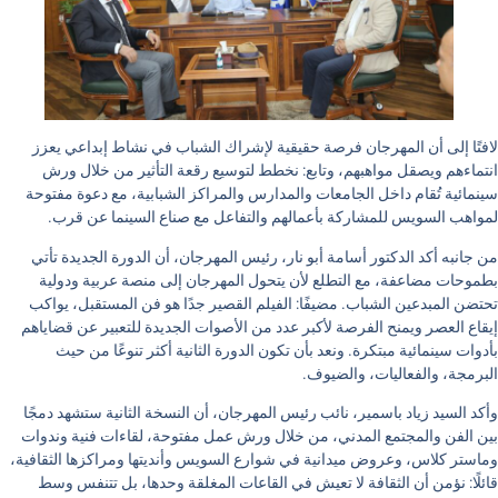
لافتًا إلى أن المهرجان فرصة حقيقية لإشراك الشباب في نشاط إبداعي يعزز
انتماءهم ويصقل مواهبهم، وتابع: نخطط لتوسيع رقعة التأثير من خلال ورش
سينمائية تُقام داخل الجامعات والمدارس والمراكز الشبابية، مع دعوة مفتوحة
لمواهب السويس للمشاركة بأعمالهم والتفاعل مع صناع السينما عن قرب
.
من جانبه أكد الدكتور أسامة أبو نار، رئيس المهرجان، أن الدورة الجديدة تأتي
بطموحات مضاعفة، مع التطلع لأن يتحول المهرجان إلى منصة عربية ودولية
تحتضن المبدعين الشباب. مضيفًا: الفيلم القصير جدًا هو فن المستقبل، يواكب
إيقاع العصر ويمنح الفرصة لأكبر عدد من الأصوات الجديدة للتعبير عن قضاياهم
بأدوات سينمائية مبتكرة. ونعد بأن تكون الدورة الثانية أكثر تنوعًا من حيث
البرمجة، والفعاليات، والضيوف
.
وأكد السيد زياد باسمير، نائب رئيس المهرجان، أن النسخة الثانية ستشهد دمجًا
بين الفن والمجتمع المدني، من خلال ورش عمل مفتوحة، لقاءات فنية وندوات
وماستر كلاس، وعروض ميدانية في شوارع السويس وأنديتها ومراكزها الثقافية،
قائلًا: نؤمن أن الثقافة لا تعيش في القاعات المغلقة وحدها، بل تتنفس وسط