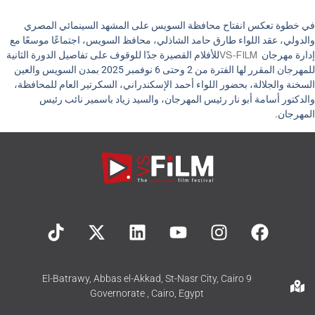
في خطوة تعكس انفتاح محافظة السويس على المشهد السينمائي المصري
والدولي، عقد اللواء طارق حامد الشاذلي، محافظ السويس، اجتماعًا موسعًا مع
إدارة مهرجان
VS-FILM
للأفلام القصيرة جدًا للوقوف على تفاصيل الدورة الثانية
للمهرجان المقرر لها الفترة من 2 وحتى 6 نوفمبر 2025 بمدن السويس والعين
السخنة والجلالة، بحضور اللواء أحمد الإسكندراني، السكرتير العام للمحافظة،
والدكتور أسامة أبو نار رئيس المهرجان، والسيد زياد باسمير نائب رئيس
المهرجان
.
9 El-Batrawy, Abbas el-Akkad, St-Nasr City, Cairo
Governorate , Cairo, Egypt